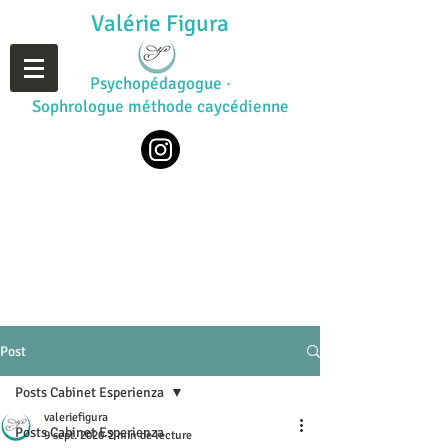
Valérie Figura
Psychopédagogue ·
Sophrologue méthode caycédienne
Post
Posts Cabinet Esperienza
valeriefigura
Posts Cabinet Esperienza
9 sept. 2020
2 min de lecture