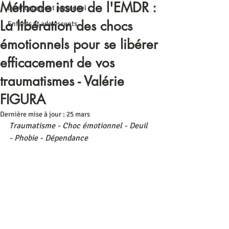
Méthode issue de l'EMDR :
Développement personnel
La libération des chocs
Enfants et adolescents
émotionnels pour se libérer
efficacement de vos
traumatismes - Valérie
FIGURA
Dernière mise à jour :
25 mars
Traumatisme - Choc émotionnel - Deuil 
- Phobie - Dépendance