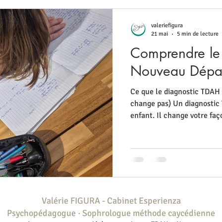
valeriefigura
21 mai
5 min de lecture
Comprendre le
Nouveau Dépa
Ce que le diagnostic TDAH 
change pas) Un diagnostic
enfant. Il change votre fa
qui s'emballe, qui oublie t
n'était pas de la mauvaise 
de votre part. C'est un fo
différent, documenté, reco
Ce que le diagnostic chang
aux aménagements sc
Valérie FIGURA - Cabinet Esperienza
Psychopédagogue · Sophrologue méthode caycédienne