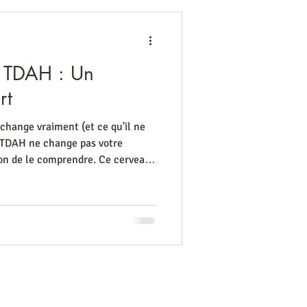
 TDAH : Un
rt
change vraiment (et ce qu'il ne
 TDAH ne change pas votre
çon de le comprendre. Ce cerveau
out, qui explose pour un rien — ce
volonté, ni un manque d'autorité
nctionnement neurologique
nnu, et surtout : accompagnable.
e concrètement : Il ouvre l'accès