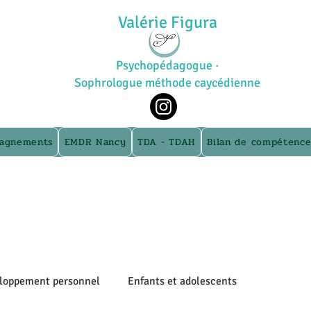
Valérie Figura
Psychopédagogue ·
Sophrologue méthode caycédienne
agnements
EMDR Nancy
TDA - TDAH
Bilan de compétence
loppement personnel
Enfants et adolescents